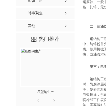
知识百科
钢腐蚀。一般来
糙、扎锌，无
时事聚焦
其他
二：油漆
热门推荐
钢结构工
中，纯锌粉首
质。使用机械
快，或油漆堆
第三：电
钢结构工
时，防腐涂层
泽，使表面粗
压型钢生产
陕西网架钢
电弧喷涂，形
喷枪和工件表
筑，需要做好