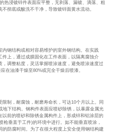
使用的热浸镀锌件表面应平整，无剥落、漏镀、滴落、粗
洗不彻底或酸洗不干净，导致镀锌面黄水流动。
室内钢结构或相对容易维护的室外钢结构。在实践
工件上，通过成膜固化在工件表面，以隔离腐蚀介
质，调整粘度，灵活掌握喷涂速度，避免喷涂速度过
应在油漆干燥至80%或完全干燥后喷漆。
限制，耐腐蚀，耐磨寿命长，可达10个月以上。同
或地下结构。钢构件表面应喷砂除锈，以暴露金属光
在以前的喷砂和除锈金属构件上，形成锌和铝涂层的
西网架钢结构施工
(喷枪垂直于工件)的环境中进行。如不能垂直喷涂，
同的防腐时间。为了在很大程度上安全使用钢结构建