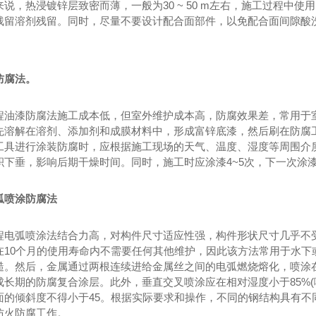
说，热浸镀锌层致密而薄，一般为30 ~ 50 m左右，施工过程中
残留溶剂残留。同时，尽量不要设计配合面部件，以免配合面间隙酸
防腐法。
程油漆防腐法施工成本低，但室外维护成本高，防腐效果差，常用于
先溶解在溶剂、添加剂和成膜材料中，形成富锌底漆，然后刷在防腐
工具进行涂装防腐时，应根据施工现场的天气、温度、湿度等周围介
积下垂，影响后期干燥时间。同时，施工时应涂漆4~5次，下一次涂漆
弧喷涂防腐法
程电弧喷涂法结合力高，对构件尺寸适应性强，构件形状尺寸几乎不受
在10个月的使用寿命内不需要任何其他维护，因此该方法常用于水下
糙。然后，金属通过两根连续进给金属丝之间的电弧燃烧熔化，喷涂
结构定制
网架钢结构厂家
陕
成长期的防腐复合涂层。此外，垂直交叉喷涂应在相对湿度小于85%
面的倾斜度不得小于45。根据实际要求和操作，不同的钢结构具有不
防火防腐工作。